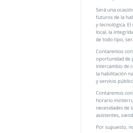
Será una ocasión
futuros de la ha
y tecnológica. E
local, la integri
de todo tipo, se
Contaremos con l
oportunidad de p
intercambio de c
la habilitación 
y servicio públic
Contaremos con u
horario ininterr
necesidades de l
asistentes, sien
Por supuesto, n