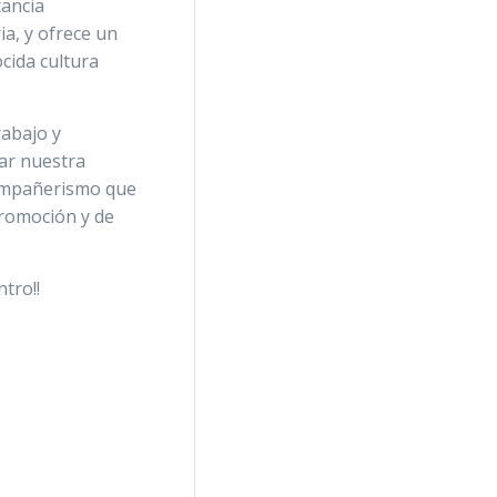
tancia
ia, y ofrece un
cida cultura
rabajo y
tar nuestra
compañerismo que
promoción y de
tro!!