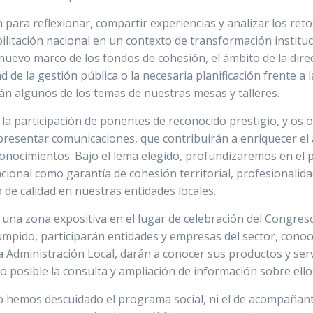
 para reflexionar, compartir experiencias y analizar los ret
bilitación nacional en un contexto de transformación institu
l nuevo marco de los fondos de cohesión, el ámbito de la dire
dad de la gestión pública o la necesaria planificación frente a
rán algunos de los temas de nuestras mesas y talleres.
a participación de ponentes de reconocido prestigio, y os 
resentar comunicaciones, que contribuirán a enriquecer el a
onocimientos. Bajo el lema elegido, profundizaremos en el p
nacional como garantía de cohesión territorial, profesionalid
o de calidad en nuestras entidades locales.
na zona expositiva en el lugar de celebración del Congreso
umpido, participarán entidades y empresas del sector, conoc
a Administración Local, darán a conocer sus productos y serv
do posible la consulta y ampliación de información sobre ello
o hemos descuidado el programa social, ni el de acompañan