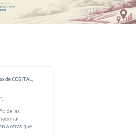
so de COSITAL
,
”.
ño de las
nacional
én a otras que