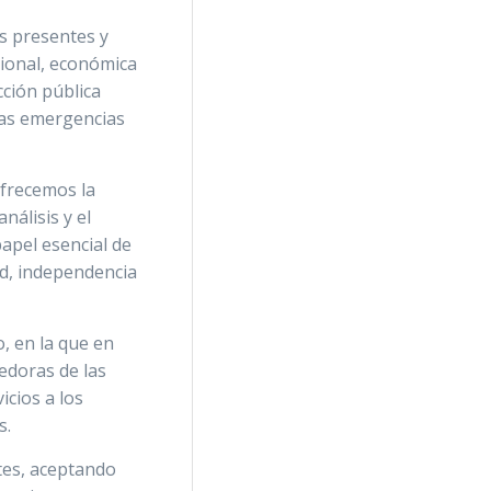
os presentes y
cional, económica
cción pública
 las emergencias
ofrecemos la
nálisis y el
apel esencial de
ad, independencia
, en la que en
edoras de las
icios a los
s.
tes, aceptando