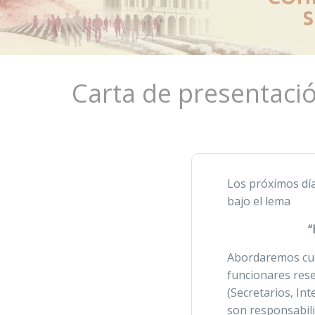
Carta de presentaci
Los próximos dí
bajo el lema
“
Abordaremos cue
funcionares rese
(Secretarios, In
son responsabili